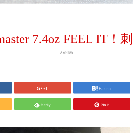
master 7.4oz FEEL IT！
入荷情報
+1
Hatena
feedly
Pin it