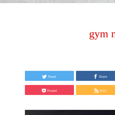
gym 
Tweet
Share
Pocket
RSS