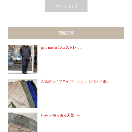
関連記事
gym master 10oz ストレッ...
人気のライフネイバー ポケットパンツ 追...
Denime 吊り編み天竺 Tee