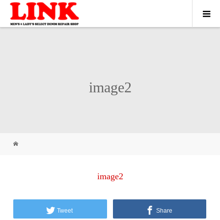
image2
image2
Tweet
Share