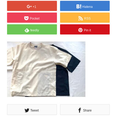
+1
Hatena
Pocket
RSS
feedly
Pin it
Tweet
Share