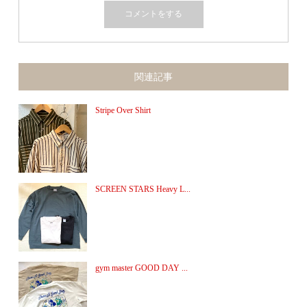
関連記事
Stripe Over Shirt
SCREEN STARS Heavy L...
gym master GOOD DAY ...