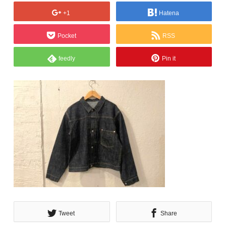
+1
Hatena
Pocket
RSS
feedly
Pin it
Tweet
Share