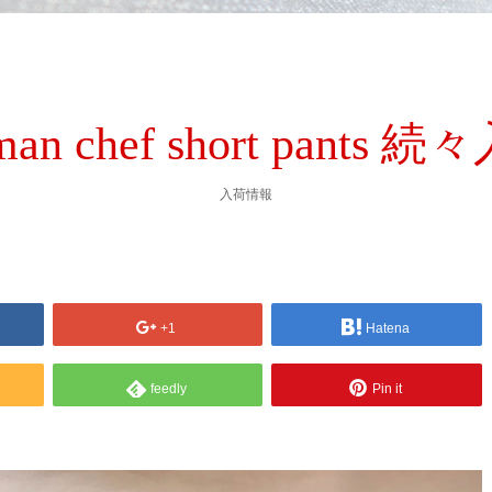
man chef short pants
入荷情報
+1
Hatena
feedly
Pin it