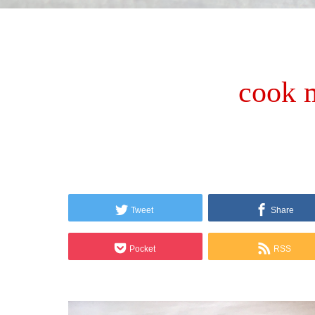
cook 
Tweet
Share
Pocket
RSS