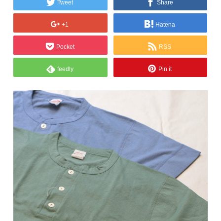
Tweet
Share
+1
Hatena
Pocket
RSS
feedly
Pin it