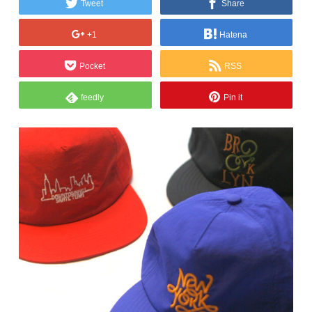
Tweet
Share
+1
Hatena
Pocket
RSS
feedly
Pin it