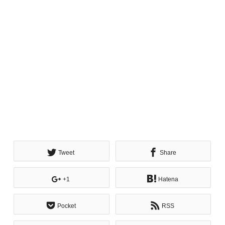
Tweet
Share
+1
Hatena
Pocket
RSS