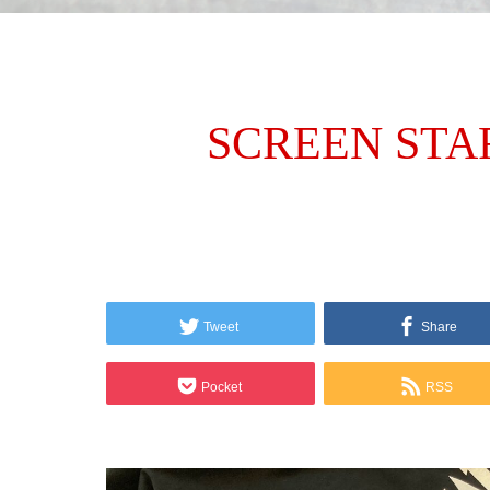
SCREEN S
Tweet
Share
Pocket
RSS