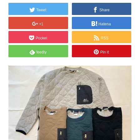
Tweet
Share
+1
Hatena
Pocket
RSS
feedly
Pin it