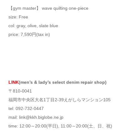
【gym master】 wave quilting one-piece
size: Free
col: gray, olive, slate blue
price: 7,590円(tax in)
LINK
(men’s & lady’s select denim repair shop)
〒810-0041
福岡市中央区大名1丁目2-39えがしらマンション105
tel: 092-732-0447
mail: link@kkh.biglobe.ne.jp
time: 12:00～20:00(平日), 11:00～20:00(土、日、祝)