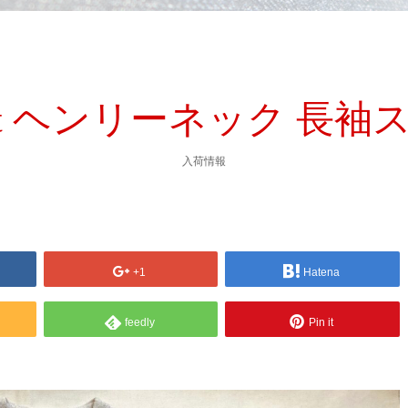
hknit ヘンリーネック 長
入荷情報
+1
Hatena
feedly
Pin it