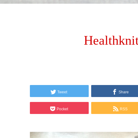
Healt
Tweet
Share
Pocket
RSS