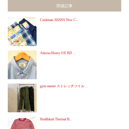
関連記事
Cookman 2026SS New C...
Alacrza Heavy OX BD ...
gym master ストレッチツイル ...
Healthknit Thermal B...