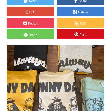
Tweet
Share
+1
Hatena
Pocket
RSS
feedly
Pin it