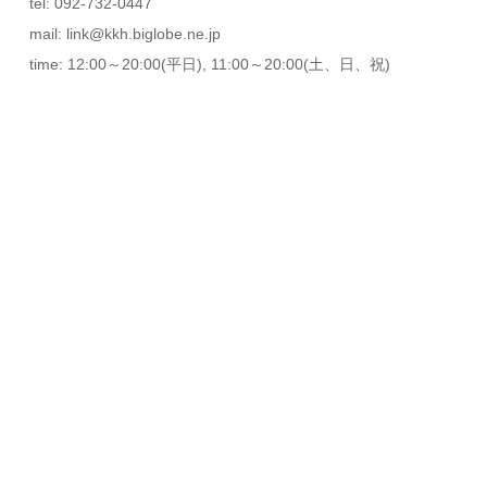
tel: 092-732-0447
mail: link@kkh.biglobe.ne.jp
time: 12:00～20:00(平日), 11:00～20:00(土、日、祝)