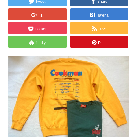
Tweet
Share
+1
Hatena
Pocket
RSS
feedly
Pin it