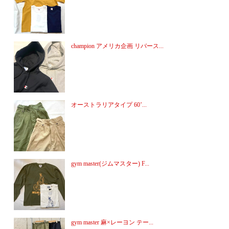
champion アメリカ企画 リバース...
オーストラリアタイプ 60’...
gym master(ジムマスター) F...
gym master 麻×レーヨン テー...